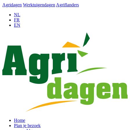
Agridagen
Werktuigendagen
Agriflanders
NL
FR
EN
Home
Plan je bezoek