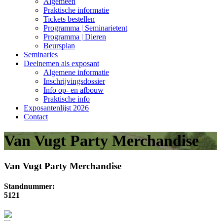
Algemeen
Praktische informatie
Tickets bestellen
Programma | Seminarietent
Programma | Dieren
Beursplan
Seminaries
Deelnemen als exposant
Algemene informatie
Inschrijvingsdossier
Info op- en afbouw
Praktische info
Exposantenlijst 2026
Contact
Van Vugt Party Merchandise
Van Vugt Party Merchandise
Standnummer:
5121