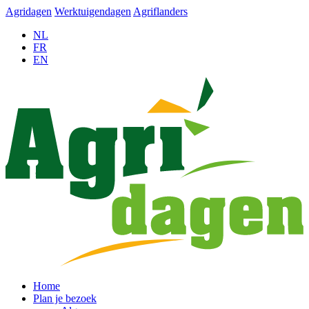
Agridagen
Werktuigendagen
Agriflanders
NL
FR
EN
Home
Plan je bezoek