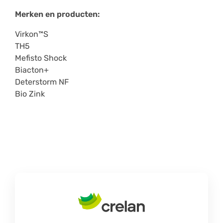
Merken en producten:
Virkon™S
TH5
Mefisto Shock
Biacton+
Deterstorm NF
Bio Zink