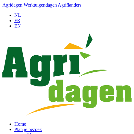
Agridagen
Werktuigendagen
Agriflanders
NL
FR
EN
Home
Plan je bezoek