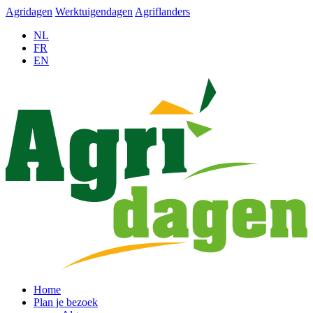
Agridagen
Werktuigendagen
Agriflanders
NL
FR
EN
Home
Plan je bezoek