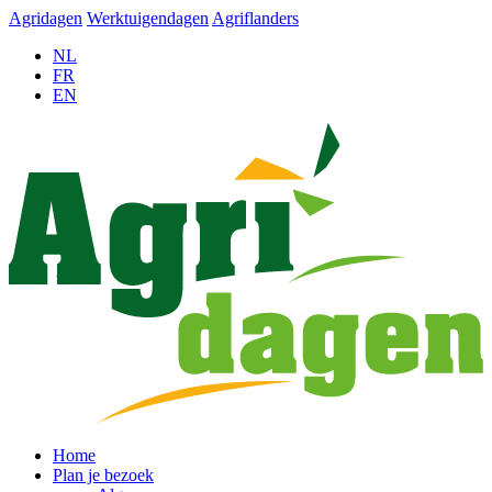
Agridagen
Werktuigendagen
Agriflanders
NL
FR
EN
Home
Plan je bezoek