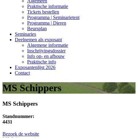
Algemeen
Praktische informatie
Tickets bestellen
Programma | Seminarietent
Programma | Dieren
Beursplan
Seminaries
Deelnemen als exposant
Algemene informatie
Inschrijvingsdossier
Info op- en afbouw
Praktische info
Exposantenlijst 2026
Contact
MS Schippers
MS Schippers
Standnummer:
4431
Bezoek de website