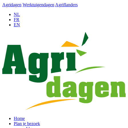
Agridagen
Werktuigendagen
Agriflanders
NL
FR
EN
Home
Plan je bezoek