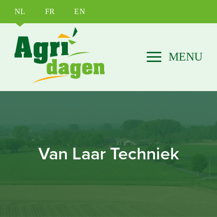
NL
FR
EN
Van Laar Techniek